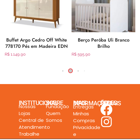
o
Buffet Argo Cedro Off White
Berço Peróba Uli Branco
778170 Pés em Madeira EDN
Brilho
R$
1.149,90
R$
595,90
INSTITUCIONAL
SOBRE
MAIS INFORMAÇÕES
REDES SOCIAIS
Nossas
Fundação
Entregas
Lojas
Quem
Minhas
Central de
Somos
Compras
Atendimento
Privacidade
Trabalhe
e