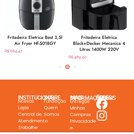
Fritadeira Eletrica Best 3,5l
Fritadeira Eletrica
Air Fryer Hf-5018GY
Black+Decker Mecanica 4
Litros 1400W 220V
R$
684,47
R$
489,90
INSTITUCIONAL
SOBRE
MAIS INFORMAÇÕES
REDES SOCIAIS
Nossas
Fundação
Entregas
Lojas
Quem
Minhas
Central de
Somos
Compras
Atendimento
Privacidade
Trabalhe
e
Conosco