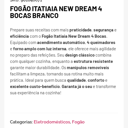
SKU:
981046671
FOGÃO ITATIAIA NEW DREAM 4
BOCAS BRANCO
Prepare suas receitas com mais
praticidade
,
segurança
e
eficiência
com o
Fogão Itatiaia New Dream 4 Bocas
.
Equipado com
acendimento automático
,
4 queimadores
e
forno amplo com luz interna
, ele oferece mais agilidade
no preparo das refeições. Seu
design clássico
combina
com qualquer cozinha, enquanto a
estrutura resistente
garante maior durabilidade. Os
manípulos removíveis
facilitam a limpeza, tornando sua rotina muito mais
prática. Ideal para quem busca
qualidade
,
conforto
e
excelente custo-benefício
.
Garanta já o seu
e transforme
sua experiência na cozinha!
Categorias:
Eletrodomésticos
,
Fogão