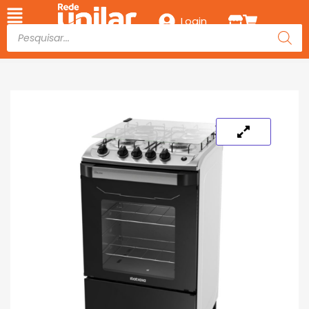
Login