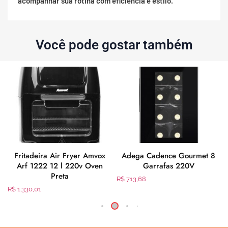
acompanhar sua rotina com eficiência e estilo.
Você pode gostar também
Fritadeira Air Fryer Amvox
Adega Cadence Gourmet 8
Arf 1222 12 l 220v Oven
Garrafas 220V
Preta
R$
713,68
R$
1.330,01