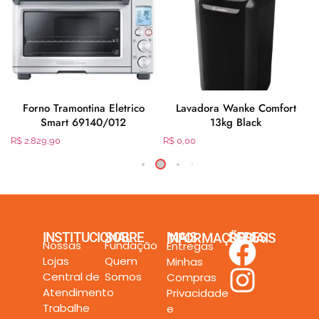
5
Forno Tramontina Eletrico
Lavadora Wanke Comfort
Smart 69140/012
13kg Black
R$
2.829,90
R$
0,00
INSTITUCIONAL
SOBRE
MAIS INFORMAÇÕES
REDES SOCIAIS
Nossas
Fundação
Entregas
Lojas
Quem
Minhas
Central de
Somos
Compras
Atendimento
Privacidade
Trabalhe
e