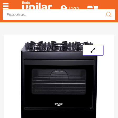
Login