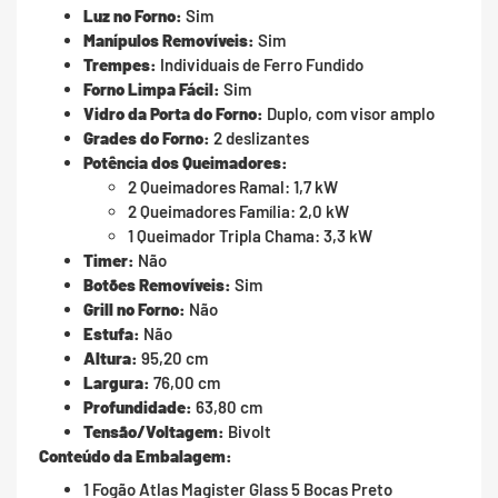
Luz no Forno:
Sim
Manípulos Removíveis:
Sim
Trempes:
Individuais de Ferro Fundido
Forno Limpa Fácil:
Sim
Vidro da Porta do Forno:
Duplo, com visor amplo
Grades do Forno:
2 deslizantes
Potência dos Queimadores:
2 Queimadores Ramal: 1,7 kW
2 Queimadores Família: 2,0 kW
1 Queimador Tripla Chama: 3,3 kW
Timer:
Não
Botões Removíveis:
Sim
Grill no Forno:
Não
Estufa:
Não
Altura:
95,20 cm
Largura:
76,00 cm
Profundidade:
63,80 cm
Tensão/Voltagem:
Bivolt
Conteúdo da Embalagem:
1 Fogão Atlas Magister Glass 5 Bocas Preto