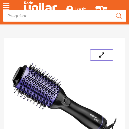
Login