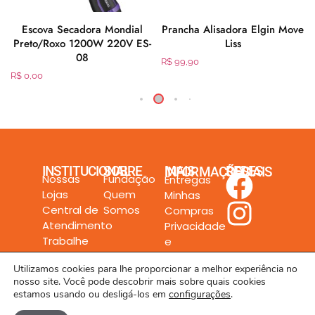
N
Escova Secadora Mondial
Prancha Alisadora Elgin Move
Preto/Roxo 1200W 220V ES-
Liss
08
R$
99,90
R$
0,00
INSTITUCIONAL
SOBRE
MAIS INFORMAÇÕES
REDES SOCIAIS
Nossas
Fundação
Entregas
Lojas
Quem
Minhas
Central de
Somos
Compras
Atendimento
Privacidade
Trabalhe
e
Conosco
Segurança
Utilizamos cookies para lhe proporcionar a melhor experiência no
nosso site. Você pode descobrir mais sobre quais cookies
estamos usando ou desligá-los em
configurações
.