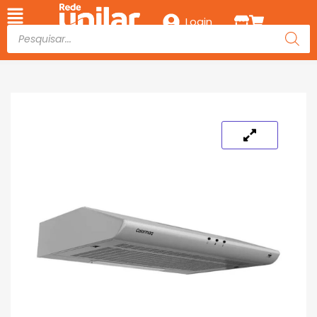
Login