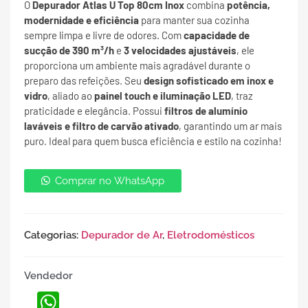
O
Depurador Atlas U Top 80cm Inox
combina
potência,
modernidade e eficiência
para manter sua cozinha
sempre limpa e livre de odores. Com
capacidade de
sucção de 390 m³/h
e
3 velocidades ajustáveis
, ele
proporciona um ambiente mais agradável durante o
preparo das refeições. Seu
design sofisticado em inox e
vidro
, aliado ao
painel touch e iluminação LED
, traz
praticidade e elegância. Possui
filtros de alumínio
laváveis e filtro de carvão ativado
, garantindo um ar mais
puro. Ideal para quem busca eficiência e estilo na cozinha!
Comprar no WhatsApp
Categorias:
Depurador de Ar
,
Eletrodomésticos
Vendedor
WhatsApp