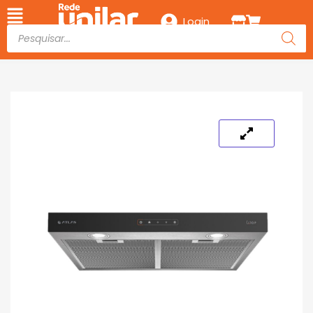
Login