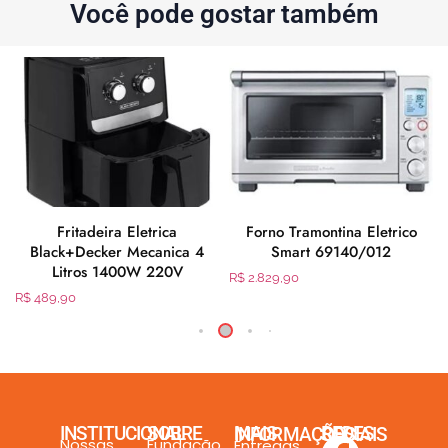
Você pode gostar também
g
Fritadeira Eletrica
Forno Tramontina Eletrico
Black+Decker Mecanica 4
Smart 69140/012
Litros 1400W 220V
R$
2.829,90
R$
489,90
INSTITUCIONAL
SOBRE
MAIS INFORMAÇÕES
REDES SOCIAIS
Nossas
Fundação
Entregas