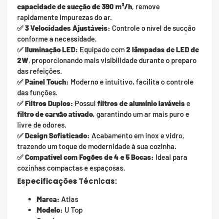
capacidade de sucção de 390 m³/h
, remove
rapidamente impurezas do ar.
✅
3 Velocidades Ajustáveis:
Controle o nível de sucção
conforme a necessidade.
✅
Iluminação LED:
Equipado com
2 lâmpadas de LED de
2W
, proporcionando mais visibilidade durante o preparo
das refeições.
✅
Painel Touch:
Moderno e intuitivo, facilita o controle
das funções.
✅
Filtros Duplos:
Possui
filtros de alumínio laváveis
e
filtro de carvão ativado
, garantindo um ar mais puro e
livre de odores.
✅
Design Sofisticado:
Acabamento em inox e vidro,
trazendo um toque de modernidade à sua cozinha.
✅
Compatível com Fogões de 4 e 5 Bocas:
Ideal para
cozinhas compactas e espaçosas.
Especificações Técnicas:
Marca:
Atlas
Modelo:
U Top