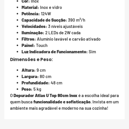
Cor:
Inox
Material:
Inox e vidro
Potência:
124W
Capacidade de Sucção:
390 m³/h
Velocidades:
3 níveis ajustáveis
Iluminação:
2 LEDs de 2W cada
Filtros:
Alumínio lavável e carvão ativado
Painel:
Touch
Luz Indicadora de Funcionamento:
Sim
Dimensões e Peso:
Altura:
9 cm
Largura:
80 cm
Profundidade:
48 cm
Peso:
5 kg
O
Depurador Atlas U Top 80cm Inox
é a escolha ideal para
quem busca
funcionalidade e sofisticação
. Invista em um
ambiente mais agradável e moderno na sua cozinha!