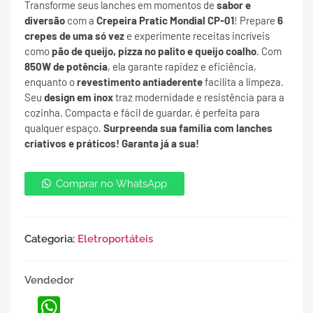
Transforme seus lanches em momentos de
sabor e
diversão
com a
Crepeira Pratic Mondial CP-01
! Prepare
6
crepes de uma só vez
e experimente receitas incríveis
como
pão de queijo, pizza no palito e queijo coalho
. Com
850W de potência
, ela garante rapidez e eficiência,
enquanto o
revestimento antiaderente
facilita a limpeza.
Seu
design em inox
traz modernidade e resistência para a
cozinha. Compacta e fácil de guardar, é perfeita para
qualquer espaço.
Surpreenda sua família com lanches
criativos e práticos! Garanta já a sua!
Comprar no WhatsApp
Categoria:
Eletroportáteis
Vendedor
WhatsApp