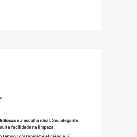
ha
 5 Bocas
é a escolha ideal. Seu elegante
uita facilidade na limpeza.
o tempo com rapidez e eficiência. É