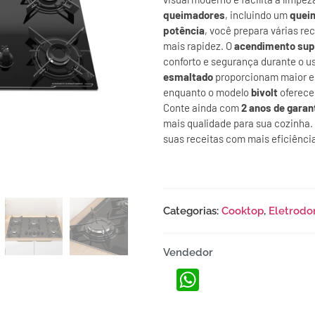
queimadores
, incluindo um
queim
potência
, você prepara várias r
mais rapidez. O
acendimento sup
conforto e segurança durante o u
esmaltado
proporcionam maior es
enquanto o modelo
bivolt
oferece 
Conte ainda com
2 anos de garant
mais qualidade para sua cozinha.
suas receitas com mais eficiência 
Categorias:
Cooktop
,
Eletrodo
Vendedor
WhatsApp