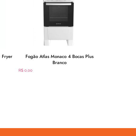
r Fryer
Fogão Atlas Monaco 4 Bocas Plus
Fritadeira Ca
Branco
Frt52
R$
0,00
R$
533,91