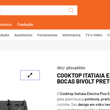
Olá, Faça Lo
Conosco
Fundação
Áudio
Automotivo
Ferramentas
Informática
TV e Vídeo
C
SKU:
981046660
COOKTOP ITATIAIA 
BOCAS BIVOLT PRET
O
Cooktop Itatiaia Electra Plus 
para quem busca
potência, prati
cozinha. Seu
design em vidro te
visual moderno e facilita a limpez