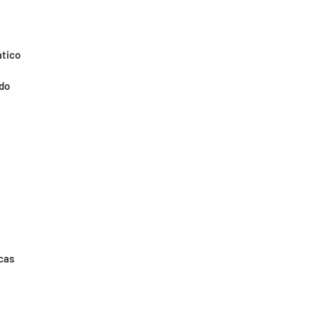
ático
do
ocas