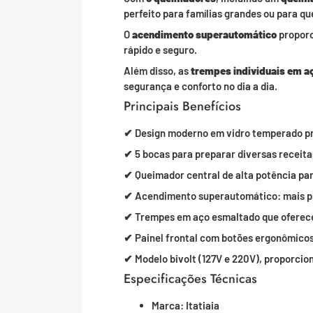
perfeito para famílias grandes ou para q
O
acendimento superautomático
proporc
rápido e seguro.
Além disso, as
trempes individuais em a
segurança e conforto no dia a dia.
Principais Benefícios
✔ Design moderno em vidro temperado pret
✔ 5 bocas para preparar diversas receit
✔ Queimador central de alta potência pa
✔ Acendimento superautomático: mais pra
✔ Trempes em aço esmaltado que oferece
✔ Painel frontal com botões ergonômicos 
✔ Modelo bivolt (127V e 220V), proporcio
Especificações Técnicas
Marca: Itatiaia