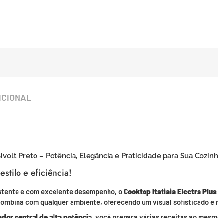
ICIONAL
Bivolt Preto – Potência, Elegância e Praticidade para Sua Cozin
stilo e eficiência!
stente e com excelente desempenho, o
Cooktop Itatiaia Electra Plus
ombina com qualquer ambiente, oferecendo um visual sofisticado e m
dor central de alta potência
, você prepara várias receitas ao mesm