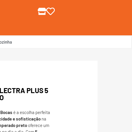
gin ou Cadastre-se
ozinha
ELECTRA PLUS 5
O
5 Bocas
é a escolha perfeita
cidade e sofisticação
na
mperado preto
oferece um
a no dia a dia. Com
5