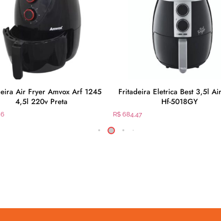
deira Air Fryer Amvox Arf 1245
Fritadeira Eletrica Best 3,5l Ai
4,5l 220v Preta
Hf-5018GY
96
R$
684,47