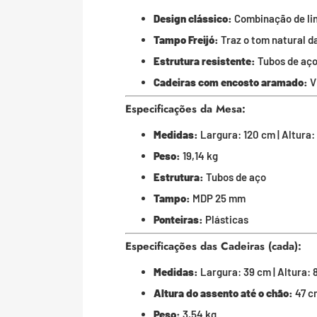
Design clássico:
Combinação de linh
Tampo Freijó:
Traz o tom natural d
Estrutura resistente:
Tubos de aço
Cadeiras com encosto aramado:
V
Especificações da Mesa:
Medidas:
Largura: 120 cm | Altura:
Peso:
19,14 kg
Estrutura:
Tubos de aço
Tampo:
MDP 25 mm
Ponteiras:
Plásticas
Especificações das Cadeiras (cada):
Medidas:
Largura: 39 cm | Altura: 
Altura do assento até o chão:
47 c
Peso:
3,54 kg