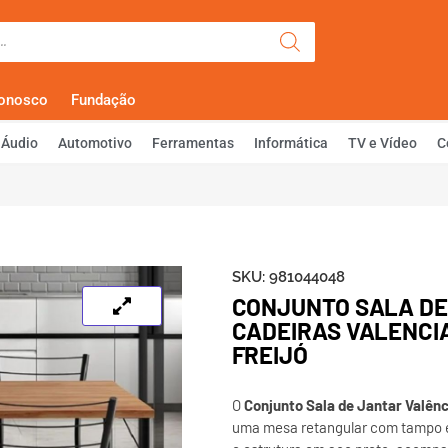
Olá, Faça Lo
Conosco
Fundação
Áudio
Automotivo
Ferramentas
Informática
TV e Vídeo
C
SKU:
981044048
CONJUNTO SALA DE
CADEIRAS VALENCI
FREIJÓ
O
Conjunto Sala de Jantar Valênc
uma mesa retangular com tampo 