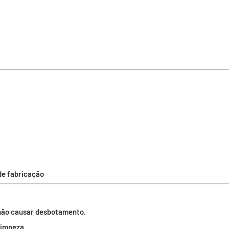
de fabricação
 não causar desbotamento.
limpeza.