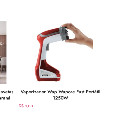
Gavetas
Vaporizador Wap Wapore Fast Portátil
Balcão Cookto
araná
1250W
Bocas 1 Gav
R$
0,00
R$
0,00