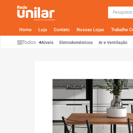
Home
Loja
Contato
Nossas Lojas
Trabalhe 
Todos
Móveis
Eletrodomésticos
Ar e Ventilação