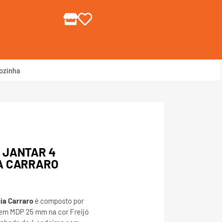
gin ou Cadastre-se
ozinha
 JANTAR 4
A CARRARO
ia Carraro
é composto por
em MDP 25 mm na cor Freijó