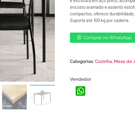
e estrutura em aço preto, acomp
encosto aramado e assento estofa
compactos, oferece durabilidade, 
Suporta até 100 kg por cadeira.
Comprar no WhatsApp
Categorias:
Cozinha
,
Mesa de J
Vendedor
WhatsApp