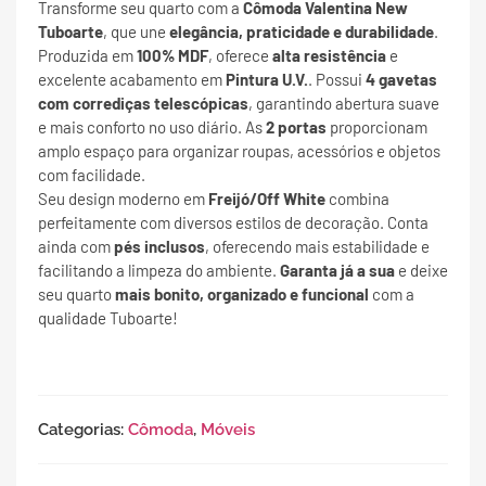
Transforme seu quarto com a
Cômoda Valentina New
Tuboarte
, que une
elegância, praticidade e durabilidade
.
Produzida em
100% MDF
, oferece
alta resistência
e
excelente acabamento em
Pintura U.V.
. Possui
4 gavetas
com corrediças telescópicas
, garantindo abertura suave
e mais conforto no uso diário. As
2 portas
proporcionam
amplo espaço para organizar roupas, acessórios e objetos
com facilidade.
Seu design moderno em
Freijó/Off White
combina
perfeitamente com diversos estilos de decoração. Conta
ainda com
pés inclusos
, oferecendo mais estabilidade e
facilitando a limpeza do ambiente.
Garanta já a sua
e deixe
seu quarto
mais bonito, organizado e funcional
com a
qualidade Tuboarte!
Categorias:
Cômoda
,
Móveis