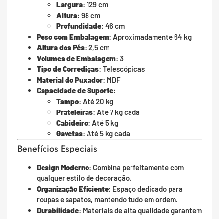
Largura
: 129 cm
Altura
: 98 cm
Profundidade
: 46 cm
Peso com Embalagem
: Aproximadamente 64 kg
Altura dos Pés
: 2,5 cm
Volumes de Embalagem
: 3
Tipo de Corrediças
: Telescópicas
Material do Puxador
: MDF
Capacidade de Suporte
:
Tampo
: Até 20 kg
Prateleiras
: Até 7 kg cada
Cabideiro
: Até 5 kg
Gavetas
: Até 5 kg cada
Benefícios Especiais
Design Moderno
: Combina perfeitamente com
qualquer estilo de decoração.
Organização Eficiente
: Espaço dedicado para
roupas e sapatos, mantendo tudo em ordem.
Durabilidade
: Materiais de alta qualidade garantem