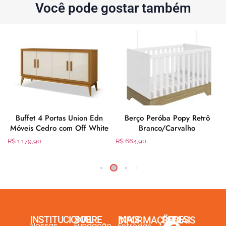
Você pode gostar também
Buffet 4 Portas Union Edn
Berço Peróba Popy Retrô
Móveis Cedro com Off White
Branco/Carvalho
R$
1.179,90
R$
664,90
INSTITUCIONAL
SOBRE
MAIS INFORMAÇÕES
REDES SOCIAIS
Nossas
Fundação
Entregas