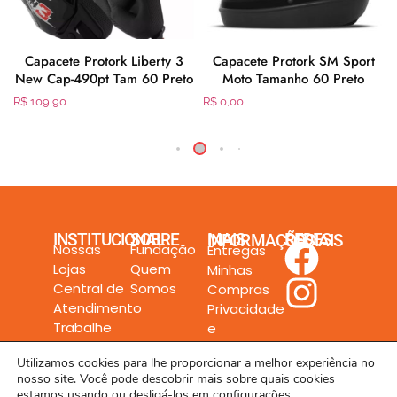
Capacete Protork Liberty 3
Capacete Protork SM Sport
New Cap-490pt Tam 60 Preto
Moto Tamanho 60 Preto
R$
109,90
R$
0,00
INSTITUCIONAL
SOBRE
MAIS INFORMAÇÕES
REDES SOCIAIS
Nossas
Fundação
Entregas
Lojas
Quem
Minhas
Central de
Somos
Compras
Atendimento
Privacidade
Trabalhe
e
Conosco
Segurança
Utilizamos cookies para lhe proporcionar a melhor experiência no
nosso site. Você pode descobrir mais sobre quais cookies
estamos usando ou desligá-los em
configurações
.