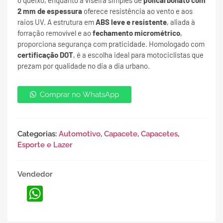
o queixo, enquanto a viseira simples de
policarbonato com
2 mm de espessura
oferece resistência ao vento e aos
raios UV. A estrutura em
ABS leve e resistente
, aliada à
forração removível e ao
fechamento micrométrico
,
proporciona segurança com praticidade. Homologado com
certificação DOT
, é a escolha ideal para motociclistas que
prezam por qualidade no dia a dia urbano.
Comprar no WhatsApp
Categorias:
Automotivo
,
Capacete
,
Capacetes
,
Esporte e Lazer
Vendedor
WhatsApp