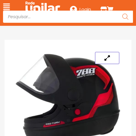
Login