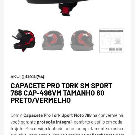
SKU:
981018764
CAPACETE PRO TORK SM SPORT
788 CAP-496VM TAMANHO 60
PRETO/VERMELHO
Com o
Capacete Pro Tork Sport Moto 788
na cor vermelha,
você garante
proteção integral
, conforto e estilo em cada
trajeto. Seu design fechado cobre completamente o rosto e