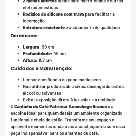
2 nichos abertos
ideais para micro-ondas e outros
eletrodomésticos
Rodízios de silicone com trava
para facilitar a
locomoção
Estrutura resistente
e acabamento de qualidade
Dimensões:
Largura:
90 cm
Profundidade:
45 cm
Altura:
157 cm
Cuidados e Manutenção:
Limpar com flanela ou pano macio seco
Não utilizar produtos abrasivos, desengordurantes,
álcool ou solventes
Evitar exposição direta à luz solar e à umidade
O
Cantinho do Café Patrimar Aconchego Branco
é a
escolha ideal para quem deseja um ambiente organizado,
funcional e cheio de estilo. Transforme seu espaço e
aproveite momentos ainda mais aconchegantes com essa
peça indispensável para os amantes de café.