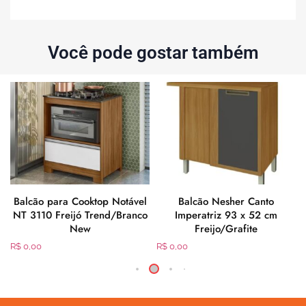
Você pode gostar também
Balcão para Cooktop Notável
Balcão Nesher Canto
NT 3110 Freijó Trend/Branco
Imperatriz 93 x 52 cm
New
Freijo/Grafite
R$
0,00
R$
0,00