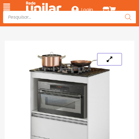
Login