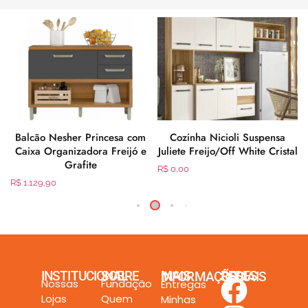
m
Balcão Nesher Princesa com
Cozinha Nicioli Suspensa
Caixa Organizadora Freijó e
Juliete Freijo/Off White Cristal
Grafite
R$
0,00
R$
1.129,90
INSTITUCIONAL
SOBRE
MAIS INFORMAÇÕES
REDES SOCIAIS
Nossas
Fundação
Entregas
Lojas
Quem
Minhas