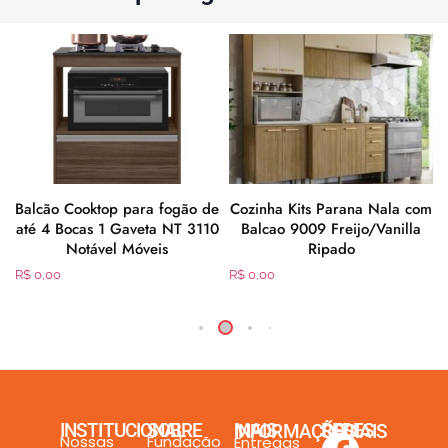
Balcão Cooktop para fogão de
Cozinha Kits Parana Nala com
até 4 Bocas 1 Gaveta NT 3110
Balcao 9009 Freijo/Vanilla
Notável Móveis
Ripado
R$
0,00
R$
0,00
INSTITUCIONAL
SOBRE
MAIS INFORMAÇÕES
REDES SOCIAIS
Nossas
Fundação
Entregas