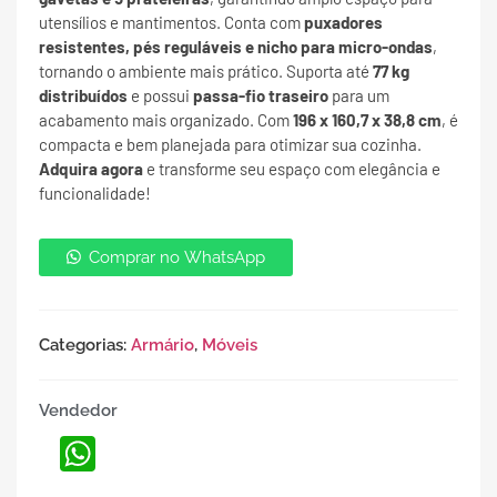
utensílios e mantimentos. Conta com
puxadores
resistentes, pés reguláveis e nicho para micro-ondas
,
tornando o ambiente mais prático. Suporta até
77 kg
distribuídos
e possui
passa-fio traseiro
para um
acabamento mais organizado. Com
196 x 160,7 x 38,8 cm
, é
compacta e bem planejada para otimizar sua cozinha.
Adquira agora
e transforme seu espaço com elegância e
funcionalidade!
Comprar no WhatsApp
Categorias:
Armário
,
Móveis
Vendedor
WhatsApp