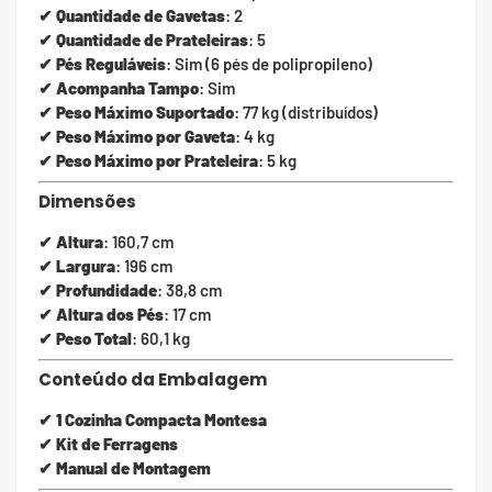
✔
Quantidade de Gavetas
: 2
✔
Quantidade de Prateleiras
: 5
✔
Pés Reguláveis
: Sim (6 pés de polipropileno)
✔
Acompanha Tampo
: Sim
✔
Peso Máximo Suportado
: 77 kg (distribuídos)
✔
Peso Máximo por Gaveta
: 4 kg
✔
Peso Máximo por Prateleira
: 5 kg
Dimensões
✔
Altura
: 160,7 cm
✔
Largura
: 196 cm
✔
Profundidade
: 38,8 cm
✔
Altura dos Pés
: 17 cm
✔
Peso Total
: 60,1 kg
Conteúdo da Embalagem
✔
1 Cozinha Compacta Montesa
✔
Kit de Ferragens
✔
Manual de Montagem