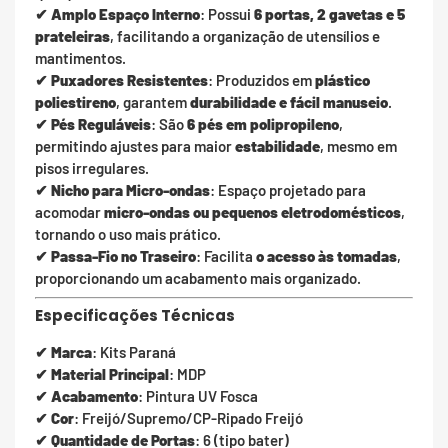
✔
Amplo Espaço Interno
: Possui
6 portas, 2 gavetas e 5
prateleiras
, facilitando a organização de utensílios e
mantimentos.
✔
Puxadores Resistentes
: Produzidos em
plástico
poliestireno
, garantem
durabilidade e fácil manuseio
.
✔
Pés Reguláveis
: São
6 pés em polipropileno
,
permitindo ajustes para maior
estabilidade
, mesmo em
pisos irregulares.
✔
Nicho para Micro-ondas
: Espaço projetado para
acomodar
micro-ondas ou pequenos eletrodomésticos
,
tornando o uso mais prático.
✔
Passa-Fio no Traseiro
: Facilita
o acesso às tomadas
,
proporcionando um acabamento mais organizado.
Especificações Técnicas
✔
Marca
: Kits Paraná
✔
Material Principal
: MDP
✔
Acabamento
: Pintura UV Fosca
✔
Cor
: Freijó/Supremo/CP-Ripado Freijó
✔
Quantidade de Portas
: 6 (tipo bater)