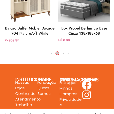
Balcao Buffet Mobler Arcade
Box Probel Berlim Ep Base
704 Nature/off White
Cinza 138x188x68
R$
959,90
R$
0,00
INSTITUCIONAL
SOBRE
MAIS INFORMAÇÕES
REDES SOCIAIS
Nossas
Fundação
Entregas
Lojas
Quem
Minhas
Central de
Somos
Compras
Atendimento
Privacidade
Trabalhe
e
Conosco
Segurança