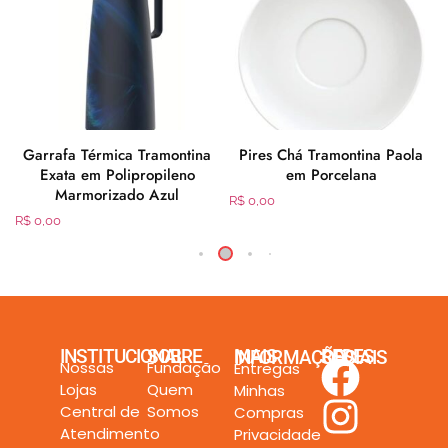
x
Garrafa Térmica Tramontina
Pires Chá Tramontina Paola
Exata em Polipropileno
em Porcelana
Marmorizado Azul
R$
0,00
R$
0,00
INSTITUCIONAL
SOBRE
MAIS INFORMAÇÕES
REDES SOCIAIS
Nossas
Fundação
Entregas
Lojas
Quem
Minhas
Central de
Somos
Compras
Atendimento
Privacidade