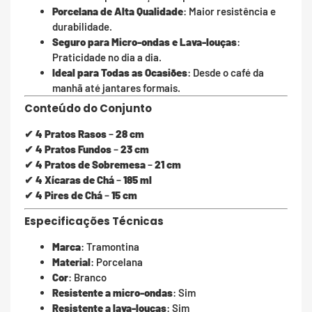
Porcelana de Alta Qualidade
: Maior resistência e
durabilidade.
Seguro para Micro-ondas e Lava-louças
:
Praticidade no dia a dia.
Ideal para Todas as Ocasiões
: Desde o café da
manhã até jantares formais.
Conteúdo do Conjunto
✔
4 Pratos Rasos
–
28 cm
✔
4 Pratos Fundos
–
23 cm
✔
4 Pratos de Sobremesa
–
21 cm
✔
4 Xícaras de Chá
–
185 ml
✔
4 Pires de Chá
–
15 cm
Especificações Técnicas
Marca
: Tramontina
Material
: Porcelana
Cor
: Branco
Resistente a micro-ondas
: Sim
Resistente a lava-louças
: Sim