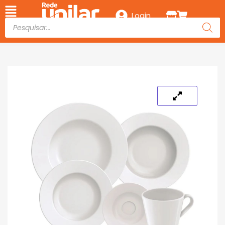
Login