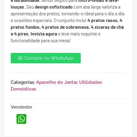
e durabilidade
, sendo seguro para
micro-ondas e lava-
louças
. Seu
design sofisticado
com aba larga valoriza a
apresentação dos pratos, tornando-o ideal para o dia a dia
e ocasiões especiais. O conjunto inclui
4 pratos rasos, 4
pratos fundos, 4 pratos de sobremesa, 4 xícaras de chá
e 4 pires
.
Invista agora
e leve mais requinte e
funcionalidade para sua mesa!
Comprar no WhatsApp
Categorias:
Aparelho de Jantar
,
Utilidades
Domésticas
Vendedor
WhatsApp