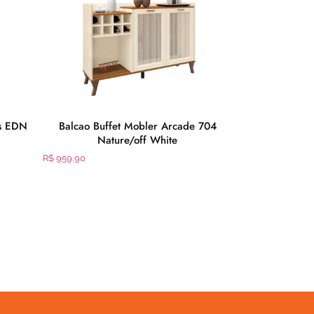
as EDN
Balcao Buffet Mobler Arcade 704
Berço Americ
Nature/off White
B
R$
959,90
R$
1.459,90