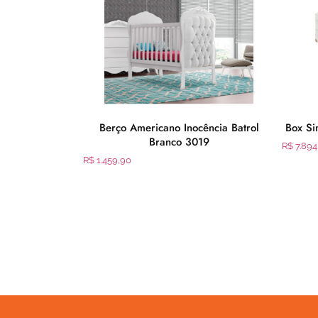
r Arcade 704
Berço Americano Inocência Batrol
Box Si
White
Branco 3019
R$
7.894
R$
1.459,90