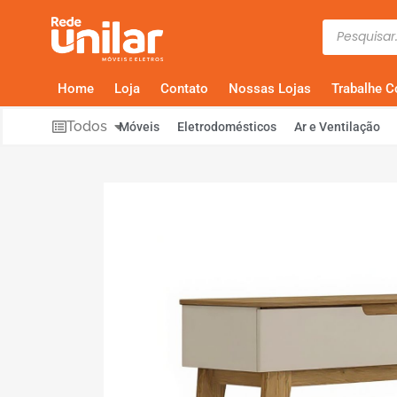
Home
Loja
Contato
Nossas Lojas
Trabalhe 
Todos
Móveis
Eletrodomésticos
Ar e Ventilação