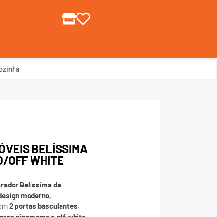
gin ou Cadastre-se
ozinha
VEIS BELÍSSIMA
O/OFF WHITE
rador Belíssima da
design moderno,
Com
2 portas basculantes
,
cores cinamomo e off white