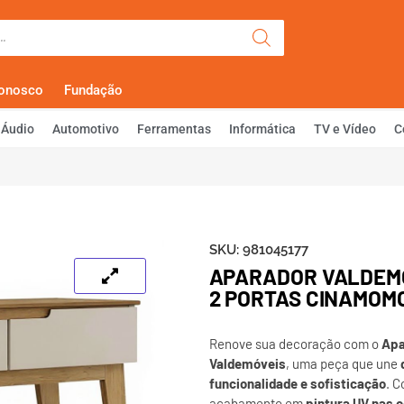
Olá, Faça Lo
Conosco
Fundação
Áudio
Automotivo
Ferramentas
Informática
TV e Vídeo
C
SKU:
981045177
APARADOR VALDEMÓ
2 PORTAS CINAMOM
Renove sua decoração com o
Apa
Valdemóveis
, uma peça que une
funcionalidade e sofisticação
. 
acabamento em
pintura UV nas 