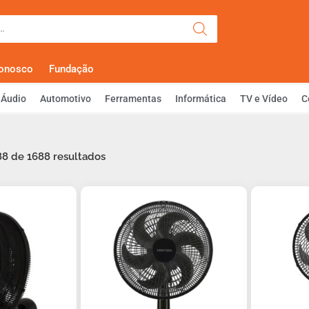
Olá, Faça Lo
Conosco
Fundação
Áudio
Automotivo
Ferramentas
Informática
TV e Vídeo
C
88 de 1688 resultados