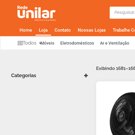
Home
Loja
Contato
Nossas Lojas
Trabalhe 
Todos
Móveis
Eletrodomésticos
Ar e Ventilação
Exibindo 1681–16
Categorias
Climatizadores
Condicionador de AR
Umidificador De Ar
Ventilador de Coluna
Ventilador de Mesa
Ventilador de Parede
Caixa de Som Bluetooth
Caixas de Som
Capacetes
Pneu