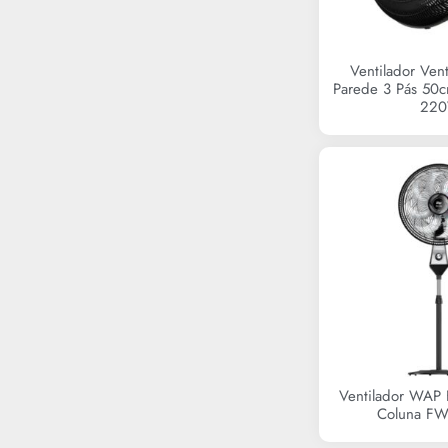
Som Automotivo
Aparelho de Barbear
Chapinha / Prancha
Ventilador Ven
Escova Secadora
Parede 3 Pás 50
Máquina de Cortar Cabelo
22
Modelador de Cachos
Secador de Cabelo
Capa para Colchão / Protetor de
Colchão
Fronha
Saia Box
Travesseiro
Churrasqueira e Acessórios
Escada de alumínio
Celular
Smartphone
Balcão
Cozinha Compacta
Cozinha Completa
Mesa de Jantar
Ventilador WAP 
Adega
Coluna F
Air Fryer
Cervejeira