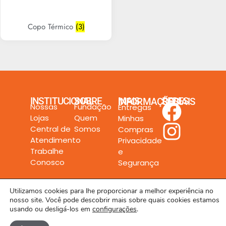
Copo Térmico
(3)
INSTITUCIONAL
SOBRE
MAIS INFORMAÇÕES
REDES SOCIAIS
Nossas
Fundação
Entregas
Lojas
Quem
Minhas
Central de
Somos
Compras
Atendimento
Privacidade
Trabalhe
e
Conosco
Segurança
Utilizamos cookies para lhe proporcionar a melhor experiência no
nosso site. Você pode descobrir mais sobre quais cookies estamos
usando ou desligá-los em
configurações
.
Todos os direitos reservados a Rede Unilar LTDA. © 2024