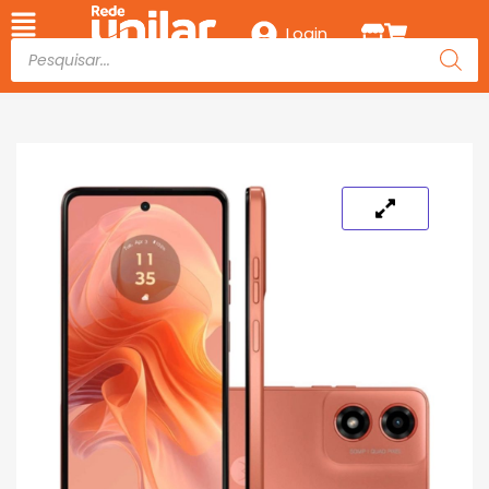
Login