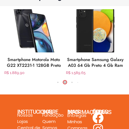
Smartphone Motorola Moto
Smartphone Samsung Galaxy
G22 XT2231-1 128GB Preto
A03 64 Gb Preto 4 Gb Ram
R$
1.889,90
R$
1.589,65
INSTITUCIONAL
SOBRE
MAIS INFORMAÇÕES
REDES SOCIAIS
Nossas
Fundação
Entregas
Lojas
Quem
Minhas
Central de
Somos
Compras