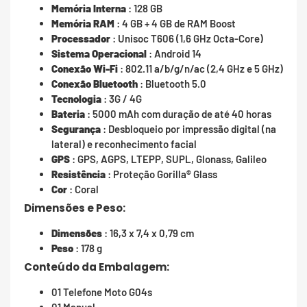
Memória Interna
: 128 GB
Memória RAM
: 4 GB + 4 GB de RAM Boost
Processador
: Unisoc T606 (1,6 GHz Octa-Core)
Sistema Operacional
: Android 14
Conexão Wi-Fi
: 802.11 a/b/g/n/ac (2,4 GHz e 5 GHz)
Conexão Bluetooth
: Bluetooth 5.0
Tecnologia
: 3G / 4G
Bateria
: 5000 mAh com duração de até 40 horas
Segurança
: Desbloqueio por impressão digital (na
lateral) e reconhecimento facial
GPS
: GPS, AGPS, LTEPP, SUPL, Glonass, Galileo
Resistência
: Proteção Gorilla® Glass
Cor
: Coral
Dimensões e Peso:
Dimensões
: 16,3 x 7,4 x 0,79 cm
Peso
: 178 g
Conteúdo da Embalagem:
01 Telefone Moto G04s