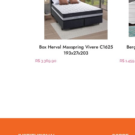
 One Istambuls
Box Herval Maxspring Vivere C1625
Berç
98x061
193x27x203
R$
3.369,90
R$
1.459