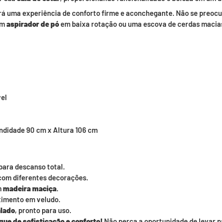
erá uma experiência de conforto firme e aconchegante. Não se preocu
um
aspirador de pó
em baixa rotação ou uma escova de cerdas macias
vel
ndidade 90 cm x Altura 106 cm
para descanso total.
com diferentes decorações.
m
madeira maciça
.
timento em veludo.
lado
, pronto para uso.
ue de sofisticação e conforto!
Não perca a oportunidade de levar p