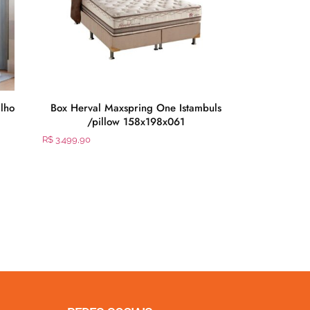
lho
Box Herval Maxspring One Istambuls
Box Herval M
/pillow 158x198x061
1
R$
3.499,90
R$
3.369,90