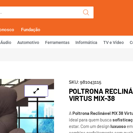
Olá, Faça Lo
Conosco
Fundação
Áudio
Automotivo
Ferramentas
Informática
TV e Vídeo
C
SKU:
981043115
POLTRONA RECLINÁ
VIRTUS MIX-38
A
Poltrona Reclinável MX 38 Vir
ideal para quem busca
sofistica
estar. Com um design
luxuoso
e
combina perfeitamente com qualq