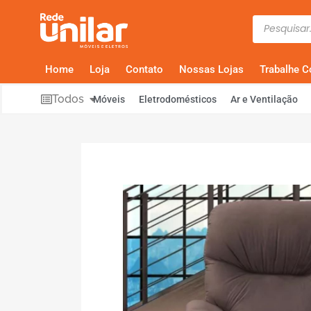
Home
Loja
Contato
Nossas Lojas
Trabalhe 
Todos
Móveis
Eletrodomésticos
Ar e Ventilação