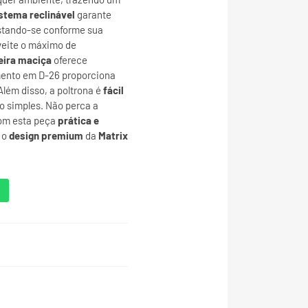
stema reclinável
garante
stando-se conforme sua
veite o máximo de
ira maciça
oferece
mento em D-26 proporciona
lém disso, a poltrona é
fácil
o simples. Não perca a
com esta peça
prática e
 o
design premium
da
Matrix