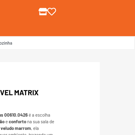
gin ou Cadastre-se
ozinha
VEL MATRIX
tus 00610.0426
é a escolha
ção
e
conforto
na sua sala de
m
veludo marrom
, ela
uer ambiente, trazendo um