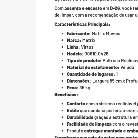
Com
assento e encosto
em
D-26
, você t
de limpar, com a recomendação de usar 
Características Principais:
Fabricante:
Matrix Móveis
Marca:
Matrix
Linha:
Virtus
Modelo:
00610.0426
Tipo de produto:
Poltrona Recliná
Material do estofamento:
Veludo
Quantidade de lugares:
1
Dimensões:
Largura 85 cm x Profu
Peso:
35 kg
Benefícios:
Conforto
com o sistema reclinável 
Estilo
que combina perfeitamente 
Durabilidade
graças à estrutura e
Facilidade de limpeza
com o reves
Produto
entregue montado e emba
Transforme sua sala de estar com um toq