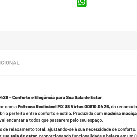
WhatsApp
ICIONAL
0426 – Conforto e Elegância para Sua Sala de Estar
tar com a
Poltrona Reclinável MX 38 Virtus 00610.0426
, da renomad
íbrio perfeito entre conforto e estilo. Produzida com
madeira maciça
e vai encantar a todos que passarem pelo seu espaço.
de relaxamento total, ajustando-se à sua necessidade de conforto.
ar sua
sala de estar
, proporcionando funcionalidade e beleza em um ú