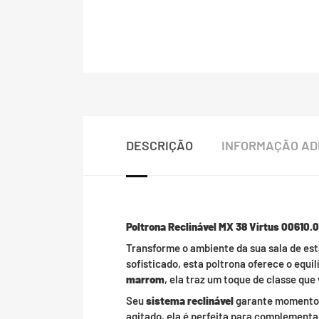
DESCRIÇÃO
INFORMAÇÃO AD
Poltrona Reclinável MX 38 Virtus 00610.
Transforme o ambiente da sua sala de es
sofisticado, esta poltrona oferece o equil
marrom
, ela traz um toque de classe qu
Seu
sistema reclinável
garante momentos 
agitado, ela é perfeita para complement