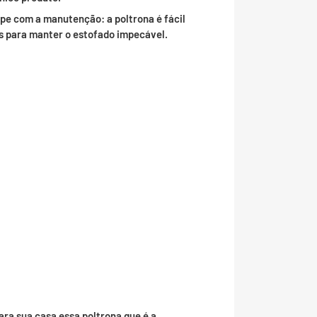
pe com a manutenção: a poltrona é fácil
 para manter o estofado impecável.
ara sua casa essa poltrona que é a