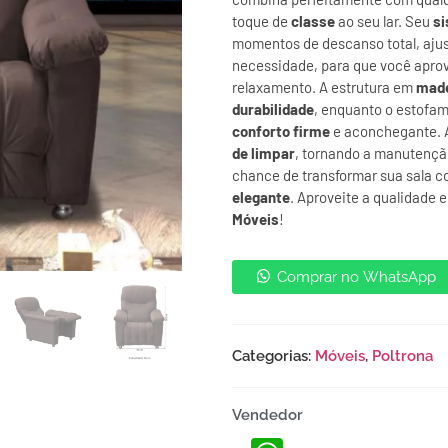
toque de
classe
ao seu lar. Seu
si
momentos de descanso total, aju
necessidade, para que você apro
relaxamento. A estrutura em
made
durabilidade
, enquanto o estofa
conforto firme
e aconchegante. A
de limpar
, tornando a manutençã
chance de transformar sua sala 
elegante
. Aproveite a qualidade e
Móveis
!
Comprar no WhatsApp
Categorias:
Móveis
,
Poltrona
Vendedor