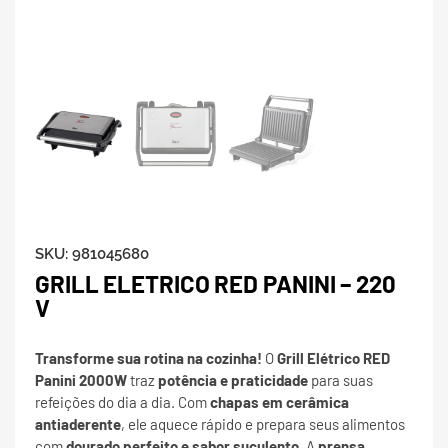
SKU:
981045680
GRILL ELETRICO RED PANINI – 220
V
Transforme sua rotina na cozinha!
O
Grill Elétrico RED
Panini 2000W
traz
potência e praticidade
para suas
refeições do dia a dia. Com
chapas em cerâmica
antiaderente
, ele aquece rápido e prepara seus alimentos
com
dourado perfeito e sabor suculento
. A
prensa