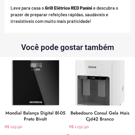
Leve para casa o
Grill Elétrico RED Panini
e descubra o
prazer de preparar refeições rápidas, saudáveis e
irresistíveis com muito mais praticidade!
Você pode gostar também
1
Mondial Balança Digital Bl-05
Bebedouro Consul Gela Mais
Preto Bivolt
Cjd42 Branco
R$
129,90
R$
1.152,90